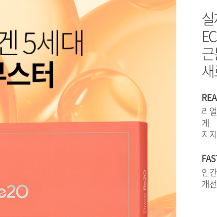
실
E
근
새
REA
리얼
게
지지
FAS
인간
개선