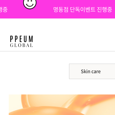
행중
명동점 단독이벤트 진행중
팝업닫기
Skin care