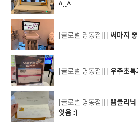
^..^
[글로벌 명동점][]
써마지 
[글로벌 명동점][]
우주초특
[글로벌 명동점][]
쁨클리닉 
잇음 :)