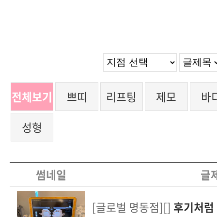
전체보기
쁘띠
리프팅
제모
바
성형
썸네일
글
[글로벌 명동점][]
후기처럼