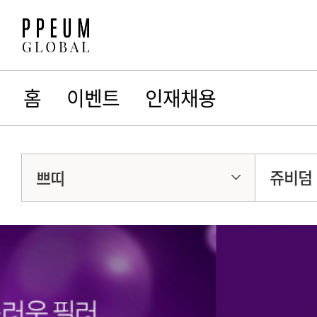
홈
이벤트
인재채용
쥬비덤
쁘띠