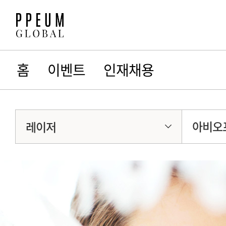
홈
이벤트
인재채용
아비오
레이저