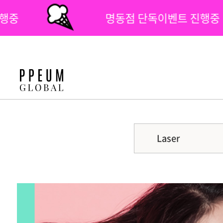
진행중
명동점 단독이벤트 진행중
팝업닫기
Laser