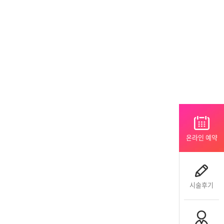
온라인 예약
시술후기