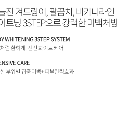
늘진 겨드랑이, 팔꿈치, 비키니라인
이트닝 3STEP으로 강력한 미백처방
Y WHITENING 3STEP SYSTEM
처럼 환하게, 전신 화이트 케어
ENSIVE CARE
한 부위별 집중미백+ 피부탄력효과