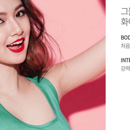
그
화
BOD
처음
INT
강력